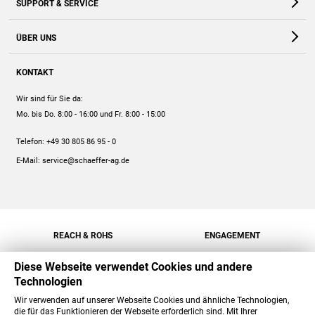
SUPPORT & SERVICE
Webshop
Kontakt
ÜBER UNS
FAQ
Unternehmen
Online-Hilfe
KONTAKT
Historie
Anleitungen
Wir sind für Sie da:
Engagement
Preise
Mo. bis Do. 8:00 - 16:00
und Fr. 8:00 - 15:00
Jobs
Mengenrabatt
Telefon:
+49 30 805 86 95 - 0
Versand
E-Mail:
service@schaeffer-ag.de
REACH & ROHS
ENGAGEMENT
Diese Webseite verwendet Cookies und andere
Technologien
Wir verwenden auf unserer Webseite Cookies und ähnliche Technologien,
die für das Funktionieren der Webseite erforderlich sind. Mit Ihrer