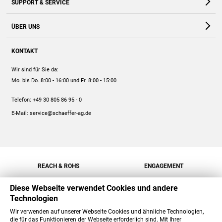
SUPPORT & SERVICE
Webshop
Kontakt
ÜBER UNS
FAQ
Unternehmen
Online-Hilfe
KONTAKT
Historie
Anleitungen
Wir sind für Sie da:
Engagement
Preise
Mo. bis Do. 8:00 - 16:00
und Fr. 8:00 - 15:00
Jobs
Mengenrabatt
Telefon:
+49 30 805 86 95 - 0
Versand
E-Mail:
service@schaeffer-ag.de
REACH & ROHS
ENGAGEMENT
Diese Webseite verwendet Cookies und andere
Technologien
Wir verwenden auf unserer Webseite Cookies und ähnliche Technologien,
die für das Funktionieren der Webseite erforderlich sind. Mit Ihrer