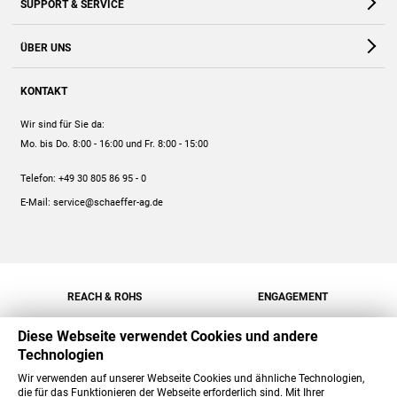
SUPPORT & SERVICE
Webshop
Kontakt
ÜBER UNS
FAQ
Unternehmen
Online-Hilfe
KONTAKT
Historie
Anleitungen
Wir sind für Sie da:
Engagement
Preise
Mo. bis Do. 8:00 - 16:00
und Fr. 8:00 - 15:00
Jobs
Mengenrabatt
Telefon:
+49 30 805 86 95 - 0
Versand
E-Mail:
service@schaeffer-ag.de
REACH & ROHS
ENGAGEMENT
Diese Webseite verwendet Cookies und andere
Technologien
Wir verwenden auf unserer Webseite Cookies und ähnliche Technologien,
die für das Funktionieren der Webseite erforderlich sind. Mit Ihrer