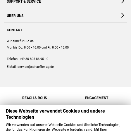
SUPPORT & SERVICE
Webshop
Kontakt
ÜBER UNS
FAQ
Unternehmen
Online-Hilfe
KONTAKT
Historie
Anleitungen
Wir sind für Sie da:
Engagement
Preise
Mo. bis Do. 8:00 - 16:00
und Fr. 8:00 - 15:00
Jobs
Mengenrabatt
Telefon:
+49 30 805 86 95 - 0
Versand
E-Mail:
service@schaeffer-ag.de
REACH & ROHS
ENGAGEMENT
Diese Webseite verwendet Cookies und andere
Technologien
Wir verwenden auf unserer Webseite Cookies und ähnliche Technologien,
die für das Funktionieren der Webseite erforderlich sind. Mit Ihrer