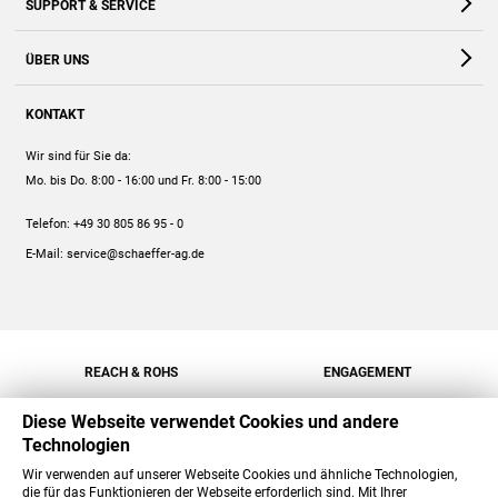
SUPPORT & SERVICE
Webshop
Kontakt
ÜBER UNS
FAQ
Unternehmen
Online-Hilfe
KONTAKT
Historie
Anleitungen
Wir sind für Sie da:
Engagement
Preise
Mo. bis Do. 8:00 - 16:00
und Fr. 8:00 - 15:00
Jobs
Mengenrabatt
Telefon:
+49 30 805 86 95 - 0
Versand
E-Mail:
service@schaeffer-ag.de
REACH & ROHS
ENGAGEMENT
Diese Webseite verwendet Cookies und andere
Technologien
Wir verwenden auf unserer Webseite Cookies und ähnliche Technologien,
die für das Funktionieren der Webseite erforderlich sind. Mit Ihrer