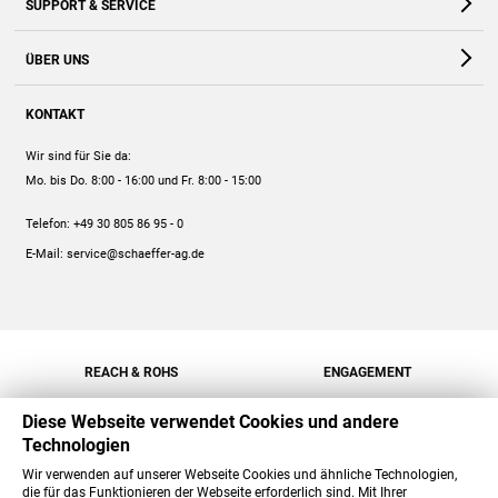
SUPPORT & SERVICE
Webshop
Kontakt
ÜBER UNS
FAQ
Unternehmen
Online-Hilfe
KONTAKT
Historie
Anleitungen
Wir sind für Sie da:
Engagement
Preise
Mo. bis Do. 8:00 - 16:00
und Fr. 8:00 - 15:00
Jobs
Mengenrabatt
Telefon:
+49 30 805 86 95 - 0
Versand
E-Mail:
service@schaeffer-ag.de
REACH & ROHS
ENGAGEMENT
Diese Webseite verwendet Cookies und andere
Technologien
Wir verwenden auf unserer Webseite Cookies und ähnliche Technologien,
die für das Funktionieren der Webseite erforderlich sind. Mit Ihrer