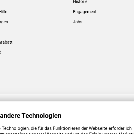
Historie
Gewindebolzen & -hülsen
Hilfe
Engagement
ungen
Jobs
rabatt
d
ENGAGEMENT
UNSERE NIEDE
 andere Technologien
Technologien, die für das Funktionieren der Webseite erforderlich