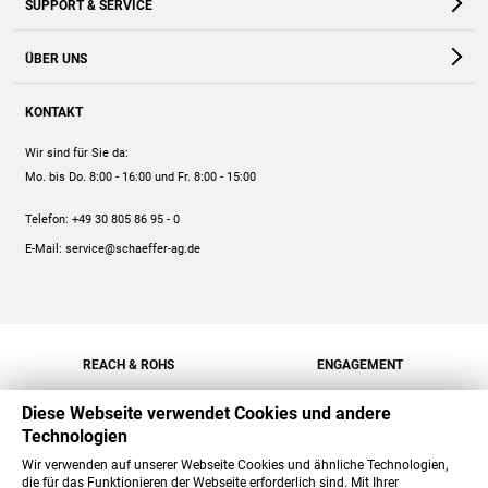
SUPPORT & SERVICE
Webshop
Kontakt
ÜBER UNS
FAQ
Unternehmen
Online-Hilfe
KONTAKT
Historie
Anleitungen
Wir sind für Sie da:
Engagement
Preise
Mo. bis Do. 8:00 - 16:00
und Fr. 8:00 - 15:00
Jobs
Mengenrabatt
Telefon:
+49 30 805 86 95 - 0
Versand
E-Mail:
service@schaeffer-ag.de
REACH & ROHS
ENGAGEMENT
Diese Webseite verwendet Cookies und andere
Technologien
Wir verwenden auf unserer Webseite Cookies und ähnliche Technologien,
die für das Funktionieren der Webseite erforderlich sind. Mit Ihrer