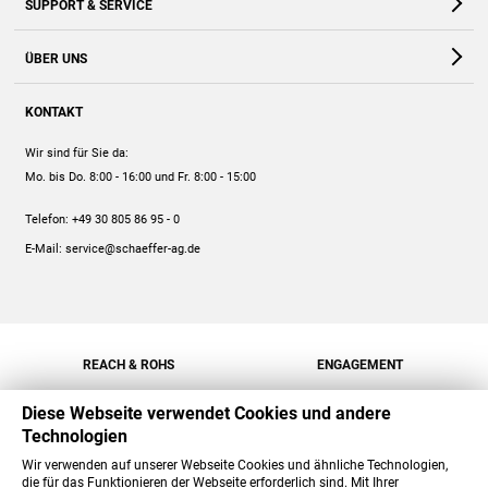
SUPPORT & SERVICE
Webshop
Kontakt
ÜBER UNS
FAQ
Unternehmen
Online-Hilfe
KONTAKT
Historie
Anleitungen
Wir sind für Sie da:
Engagement
Preise
Mo. bis Do. 8:00 - 16:00
und Fr. 8:00 - 15:00
Jobs
Mengenrabatt
Telefon:
+49 30 805 86 95 - 0
Versand
E-Mail:
service@schaeffer-ag.de
REACH & ROHS
ENGAGEMENT
Diese Webseite verwendet Cookies und andere
Technologien
Wir verwenden auf unserer Webseite Cookies und ähnliche Technologien,
die für das Funktionieren der Webseite erforderlich sind. Mit Ihrer