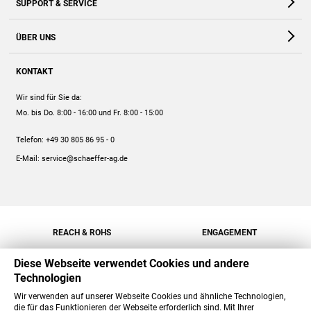
SUPPORT & SERVICE
Webshop
Kontakt
ÜBER UNS
FAQ
Unternehmen
Online-Hilfe
KONTAKT
Historie
Anleitungen
Wir sind für Sie da:
Engagement
Preise
Mo. bis Do. 8:00 - 16:00
und Fr. 8:00 - 15:00
Jobs
Mengenrabatt
Telefon:
+49 30 805 86 95 - 0
Versand
E-Mail:
service@schaeffer-ag.de
REACH & ROHS
ENGAGEMENT
Diese Webseite verwendet Cookies und andere
Technologien
Wir verwenden auf unserer Webseite Cookies und ähnliche Technologien,
die für das Funktionieren der Webseite erforderlich sind. Mit Ihrer