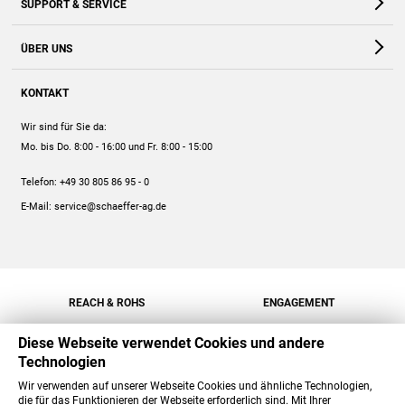
SUPPORT & SERVICE
Webshop
Kontakt
ÜBER UNS
FAQ
Unternehmen
Online-Hilfe
KONTAKT
Historie
Anleitungen
Wir sind für Sie da:
Engagement
Preise
Mo. bis Do. 8:00 - 16:00
und Fr. 8:00 - 15:00
Jobs
Mengenrabatt
Telefon:
+49 30 805 86 95 - 0
Versand
E-Mail:
service@schaeffer-ag.de
REACH & ROHS
ENGAGEMENT
Diese Webseite verwendet Cookies und andere
Technologien
Wir verwenden auf unserer Webseite Cookies und ähnliche Technologien,
die für das Funktionieren der Webseite erforderlich sind. Mit Ihrer