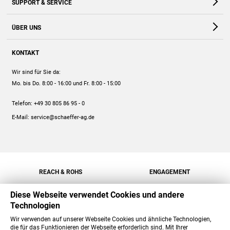
SUPPORT & SERVICE
Webshop
Kontakt
ÜBER UNS
FAQ
Unternehmen
Online-Hilfe
KONTAKT
Historie
Anleitungen
Wir sind für Sie da:
Engagement
Preise
Mo. bis Do. 8:00 - 16:00
und Fr. 8:00 - 15:00
Jobs
Mengenrabatt
Telefon:
+49 30 805 86 95 - 0
Versand
E-Mail:
service@schaeffer-ag.de
REACH & ROHS
ENGAGEMENT
Diese Webseite verwendet Cookies und andere
Technologien
Wir verwenden auf unserer Webseite Cookies und ähnliche Technologien,
die für das Funktionieren der Webseite erforderlich sind. Mit Ihrer