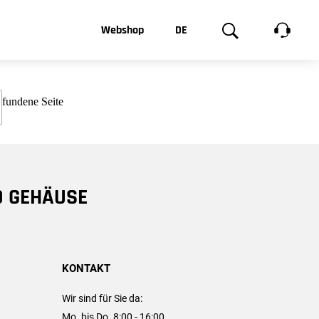
t, was Sie
Webshop
DE
te
Produktgalerie
EN
e
FR
chsen
D GEHÄUSE
KONTAKT
Wir sind für Sie da:
Mo. bis Do. 8:00 - 16:00