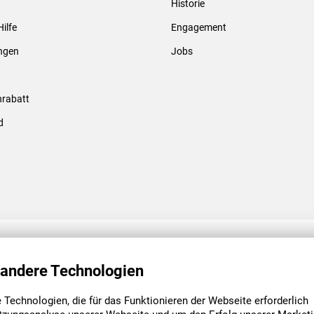
Historie
Gewindebolzen & -hülsen
Hilfe
Engagement
ungen
Jobs
rabatt
d
ENGAGEMENT
UNSERE NIEDE
 andere Technologien
Technologien, die für das Funktionieren der Webseite erforderlich