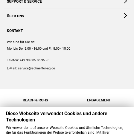
SUPPORT & SERVICE
Webshop
Kontakt
ÜBER UNS
FAQ
Unternehmen
Online-Hilfe
KONTAKT
Historie
Anleitungen
Wir sind für Sie da:
Engagement
Preise
Mo. bis Do. 8:00 - 16:00
und Fr. 8:00 - 15:00
Jobs
Mengenrabatt
Telefon:
+49 30 805 86 95 - 0
Versand
E-Mail:
service@schaeffer-ag.de
REACH & ROHS
ENGAGEMENT
Diese Webseite verwendet Cookies und andere
Technologien
Wir verwenden auf unserer Webseite Cookies und ähnliche Technologien,
die für das Funktionieren der Webseite erforderlich sind. Mit Ihrer