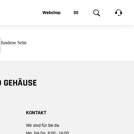
t, was Sie
Webshop
DE
te
Produktgalerie
EN
e
FR
chsen
D GEHÄUSE
KONTAKT
Wir sind für Sie da:
Mo. bis Do. 8:00 - 16:00