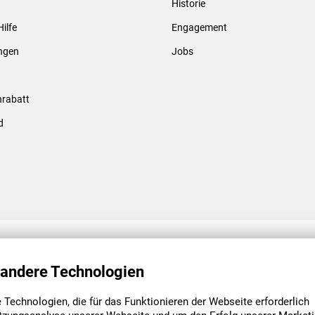
Historie
Gewindebolzen & -hülsen
Hilfe
Engagement
ungen
Jobs
rabatt
d
ENGAGEMENT
UNSERE NIEDE
 andere Technologien
Technologien, die für das Funktionieren der Webseite erforderlich