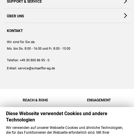
SUPPORT & SERVICE
Webshop
Kontakt
ÜBER UNS
FAQ
Unternehmen
Online-Hilfe
KONTAKT
Historie
Anleitungen
Wir sind für Sie da:
Engagement
Preise
Mo. bis Do. 8:00 - 16:00
und Fr. 8:00 - 15:00
Jobs
Mengenrabatt
Telefon:
+49 30 805 86 95 - 0
Versand
E-Mail:
service@schaeffer-ag.de
REACH & ROHS
ENGAGEMENT
Diese Webseite verwendet Cookies und andere
Technologien
Wir verwenden auf unserer Webseite Cookies und ähnliche Technologien,
die für das Funktionieren der Webseite erforderlich sind. Mit Ihrer