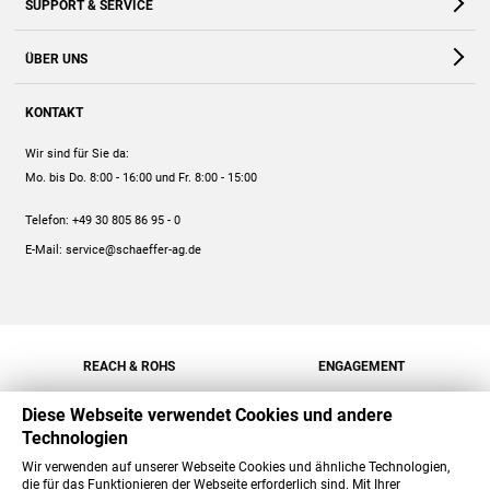
SUPPORT & SERVICE
Webshop
Kontakt
ÜBER UNS
FAQ
Unternehmen
Online-Hilfe
KONTAKT
Historie
Anleitungen
Wir sind für Sie da:
Engagement
Preise
Mo. bis Do. 8:00 - 16:00
und Fr. 8:00 - 15:00
Jobs
Mengenrabatt
Telefon:
+49 30 805 86 95 - 0
Versand
E-Mail:
service@schaeffer-ag.de
REACH & ROHS
ENGAGEMENT
Diese Webseite verwendet Cookies und andere
Technologien
Wir verwenden auf unserer Webseite Cookies und ähnliche Technologien,
die für das Funktionieren der Webseite erforderlich sind. Mit Ihrer