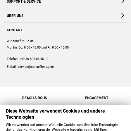
SUPPORT & SERVICE
Webshop
Kontakt
ÜBER UNS
FAQ
Unternehmen
Online-Hilfe
KONTAKT
Historie
Anleitungen
Wir sind für Sie da:
Engagement
Preise
Mo. bis Do. 8:00 - 16:00
und Fr. 8:00 - 15:00
Jobs
Mengenrabatt
Telefon:
+49 30 805 86 95 - 0
Versand
E-Mail:
service@schaeffer-ag.de
REACH & ROHS
ENGAGEMENT
Diese Webseite verwendet Cookies und andere
Technologien
Wir verwenden auf unserer Webseite Cookies und ähnliche Technologien,
die für das Funktionieren der Webseite erforderlich sind. Mit Ihrer