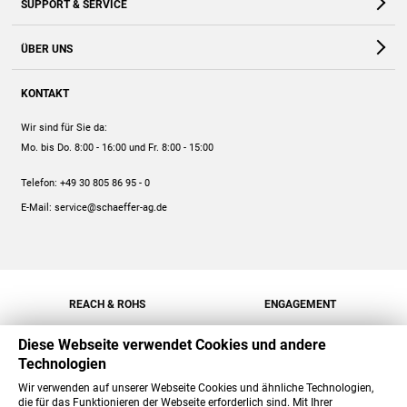
SUPPORT & SERVICE
Webshop
Kontakt
ÜBER UNS
FAQ
Unternehmen
Online-Hilfe
KONTAKT
Historie
Anleitungen
Wir sind für Sie da:
Engagement
Preise
Mo. bis Do. 8:00 - 16:00
und Fr. 8:00 - 15:00
Jobs
Mengenrabatt
Telefon:
+49 30 805 86 95 - 0
Versand
E-Mail:
service@schaeffer-ag.de
REACH & ROHS
ENGAGEMENT
Diese Webseite verwendet Cookies und andere
Technologien
Wir verwenden auf unserer Webseite Cookies und ähnliche Technologien,
die für das Funktionieren der Webseite erforderlich sind. Mit Ihrer