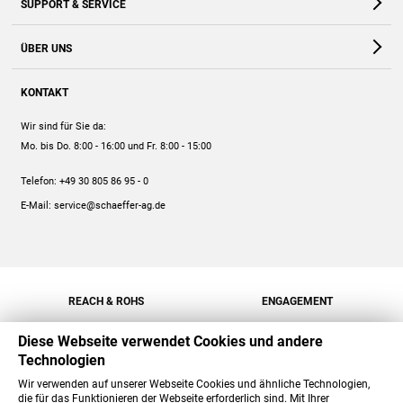
SUPPORT & SERVICE
Webshop
Kontakt
ÜBER UNS
FAQ
Unternehmen
Online-Hilfe
KONTAKT
Historie
Anleitungen
Wir sind für Sie da:
Engagement
Preise
Mo. bis Do. 8:00 - 16:00
und Fr. 8:00 - 15:00
Jobs
Mengenrabatt
Telefon:
+49 30 805 86 95 - 0
Versand
E-Mail:
service@schaeffer-ag.de
REACH & ROHS
ENGAGEMENT
Diese Webseite verwendet Cookies und andere
Technologien
Wir verwenden auf unserer Webseite Cookies und ähnliche Technologien,
die für das Funktionieren der Webseite erforderlich sind. Mit Ihrer