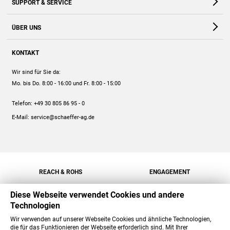
SUPPORT & SERVICE
Webshop
Kontakt
ÜBER UNS
FAQ
Unternehmen
Online-Hilfe
KONTAKT
Historie
Anleitungen
Wir sind für Sie da:
Engagement
Preise
Mo. bis Do. 8:00 - 16:00
und Fr. 8:00 - 15:00
Jobs
Mengenrabatt
Telefon:
+49 30 805 86 95 - 0
Versand
E-Mail:
service@schaeffer-ag.de
REACH & ROHS
ENGAGEMENT
Diese Webseite verwendet Cookies und andere
Technologien
Wir verwenden auf unserer Webseite Cookies und ähnliche Technologien,
die für das Funktionieren der Webseite erforderlich sind. Mit Ihrer