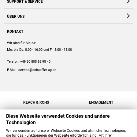
SUPPORT & SERVICE
Webshop
Kontakt
ÜBER UNS
FAQ
Unternehmen
Online-Hilfe
KONTAKT
Historie
Anleitungen
Wir sind für Sie da:
Engagement
Preise
Mo. bis Do. 8:00 - 16:00
und Fr. 8:00 - 15:00
Jobs
Mengenrabatt
Telefon:
+49 30 805 86 95 - 0
Versand
E-Mail:
service@schaeffer-ag.de
REACH & ROHS
ENGAGEMENT
Diese Webseite verwendet Cookies und andere
Technologien
Wir verwenden auf unserer Webseite Cookies und ähnliche Technologien,
die für das Funktionieren der Webseite erforderlich sind. Mit Ihrer