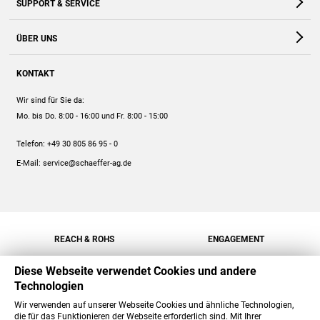
SUPPORT & SERVICE
Webshop
Kontakt
ÜBER UNS
FAQ
Unternehmen
Online-Hilfe
KONTAKT
Historie
Anleitungen
Wir sind für Sie da:
Engagement
Preise
Mo. bis Do. 8:00 - 16:00
und Fr. 8:00 - 15:00
Jobs
Mengenrabatt
Telefon:
+49 30 805 86 95 - 0
Versand
E-Mail:
service@schaeffer-ag.de
REACH & ROHS
ENGAGEMENT
Diese Webseite verwendet Cookies und andere
Technologien
Wir verwenden auf unserer Webseite Cookies und ähnliche Technologien,
die für das Funktionieren der Webseite erforderlich sind. Mit Ihrer