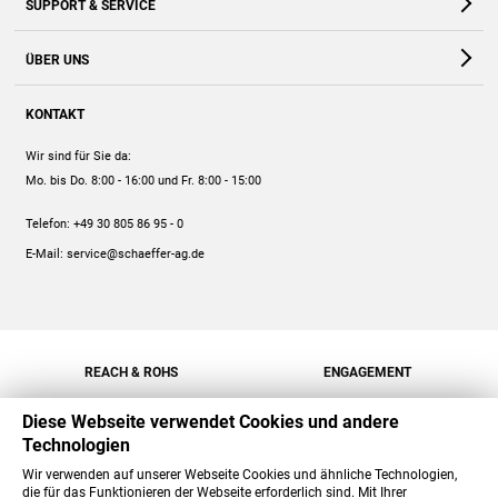
SUPPORT & SERVICE
Webshop
Kontakt
ÜBER UNS
FAQ
Unternehmen
Online-Hilfe
KONTAKT
Historie
Anleitungen
Wir sind für Sie da:
Engagement
Preise
Mo. bis Do. 8:00 - 16:00
und Fr. 8:00 - 15:00
Jobs
Mengenrabatt
Telefon:
+49 30 805 86 95 - 0
Versand
E-Mail:
service@schaeffer-ag.de
REACH & ROHS
ENGAGEMENT
Diese Webseite verwendet Cookies und andere
Technologien
Wir verwenden auf unserer Webseite Cookies und ähnliche Technologien,
die für das Funktionieren der Webseite erforderlich sind. Mit Ihrer