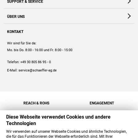
SUPPORT & SERVICE
Webshop
Kontakt
ÜBER UNS
FAQ
Unternehmen
Online-Hilfe
KONTAKT
Historie
Anleitungen
Wir sind für Sie da:
Engagement
Preise
Mo. bis Do. 8:00 - 16:00
und Fr. 8:00 - 15:00
Jobs
Mengenrabatt
Telefon:
+49 30 805 86 95 - 0
Versand
E-Mail:
service@schaeffer-ag.de
REACH & ROHS
ENGAGEMENT
Diese Webseite verwendet Cookies und andere
Technologien
Wir verwenden auf unserer Webseite Cookies und ähnliche Technologien,
die für das Funktionieren der Webseite erforderlich sind. Mit Ihrer