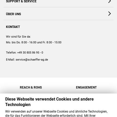
SUPPORT & SERVICE
Webshop
Kontakt
ÜBER UNS
FAQ
Unternehmen
Online-Hilfe
KONTAKT
Historie
Anleitungen
Wir sind für Sie da:
Engagement
Preise
Mo. bis Do. 8:00 - 16:00
und Fr. 8:00 - 15:00
Jobs
Mengenrabatt
Telefon:
+49 30 805 86 95 - 0
Versand
E-Mail:
service@schaeffer-ag.de
REACH & ROHS
ENGAGEMENT
Diese Webseite verwendet Cookies und andere
Technologien
Wir verwenden auf unserer Webseite Cookies und ähnliche Technologien,
die für das Funktionieren der Webseite erforderlich sind. Mit Ihrer