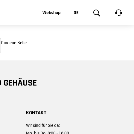
t, was Sie
Webshop
DE
te
Produktgalerie
EN
e
FR
chsen
D GEHÄUSE
KONTAKT
Wir sind für Sie da:
Mo. bis Do. 8:00 - 16:00