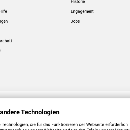
Historie
Gewindebolzen & -hülsen
Hilfe
Engagement
ungen
Jobs
rabatt
d
ENGAGEMENT
UNSERE NIEDE
 andere Technologien
Technologien, die für das Funktionieren der Webseite erforderlich