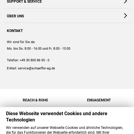
SUPPORT & SERVICE
Webshop
Kontakt
ÜBER UNS
FAQ
Unternehmen
Online-Hilfe
KONTAKT
Historie
Anleitungen
Wir sind für Sie da:
Engagement
Preise
Mo. bis Do. 8:00 - 16:00
und Fr. 8:00 - 15:00
Jobs
Mengenrabatt
Telefon:
+49 30 805 86 95 - 0
Versand
E-Mail:
service@schaeffer-ag.de
REACH & ROHS
ENGAGEMENT
Diese Webseite verwendet Cookies und andere
Technologien
Wir verwenden auf unserer Webseite Cookies und ähnliche Technologien,
die für das Funktionieren der Webseite erforderlich sind. Mit Ihrer