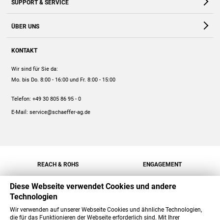
SUPPORT & SERVICE
Webshop
Kontakt
ÜBER UNS
FAQ
Unternehmen
Online-Hilfe
KONTAKT
Historie
Anleitungen
Wir sind für Sie da:
Engagement
Preise
Mo. bis Do. 8:00 - 16:00
und Fr. 8:00 - 15:00
Jobs
Mengenrabatt
Telefon:
+49 30 805 86 95 - 0
Versand
E-Mail:
service@schaeffer-ag.de
REACH & ROHS
ENGAGEMENT
Diese Webseite verwendet Cookies und andere
Technologien
Wir verwenden auf unserer Webseite Cookies und ähnliche Technologien,
die für das Funktionieren der Webseite erforderlich sind. Mit Ihrer