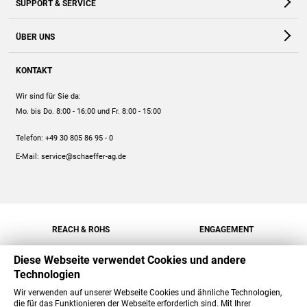
SUPPORT & SERVICE
Webshop
Kontakt
ÜBER UNS
FAQ
Unternehmen
Online-Hilfe
KONTAKT
Historie
Anleitungen
Wir sind für Sie da:
Engagement
Preise
Mo. bis Do. 8:00 - 16:00
und Fr. 8:00 - 15:00
Jobs
Mengenrabatt
Telefon:
+49 30 805 86 95 - 0
Versand
E-Mail:
service@schaeffer-ag.de
REACH & ROHS
ENGAGEMENT
Diese Webseite verwendet Cookies und andere
Technologien
Wir verwenden auf unserer Webseite Cookies und ähnliche Technologien,
die für das Funktionieren der Webseite erforderlich sind. Mit Ihrer