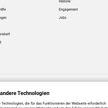
Historie
Gewindebolzen & -hülsen
Hilfe
Engagement
ungen
Jobs
rabatt
d
ENGAGEMENT
UNSERE NIEDE
 andere Technologien
Technologien, die für das Funktionieren der Webseite erforderlich