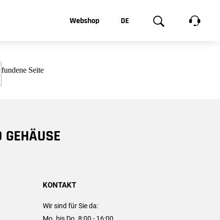
t, was Sie
Webshop
DE
te
Produktgalerie
EN
e
FR
chsen
D GEHÄUSE
KONTAKT
Wir sind für Sie da:
Mo. bis Do. 8:00 - 16:00