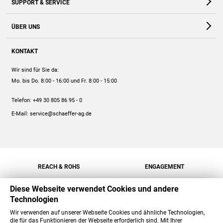
SUPPORT & SERVICE
Webshop
Kontakt
ÜBER UNS
FAQ
Unternehmen
Online-Hilfe
KONTAKT
Historie
Anleitungen
Wir sind für Sie da:
Engagement
Preise
Mo. bis Do. 8:00 - 16:00
und Fr. 8:00 - 15:00
Jobs
Mengenrabatt
Telefon:
+49 30 805 86 95 - 0
Versand
E-Mail:
service@schaeffer-ag.de
REACH & ROHS
ENGAGEMENT
Diese Webseite verwendet Cookies und andere
Technologien
Wir verwenden auf unserer Webseite Cookies und ähnliche Technologien,
die für das Funktionieren der Webseite erforderlich sind. Mit Ihrer