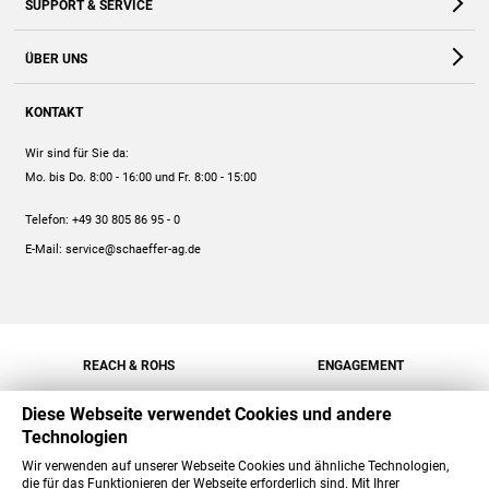
SUPPORT & SERVICE
Webshop
Kontakt
ÜBER UNS
FAQ
Unternehmen
Online-Hilfe
KONTAKT
Historie
Anleitungen
Wir sind für Sie da:
Engagement
Preise
Mo. bis Do. 8:00 - 16:00
und Fr. 8:00 - 15:00
Jobs
Mengenrabatt
Telefon:
+49 30 805 86 95 - 0
Versand
E-Mail:
service@schaeffer-ag.de
REACH & ROHS
ENGAGEMENT
Diese Webseite verwendet Cookies und andere
Technologien
Wir verwenden auf unserer Webseite Cookies und ähnliche Technologien,
die für das Funktionieren der Webseite erforderlich sind. Mit Ihrer