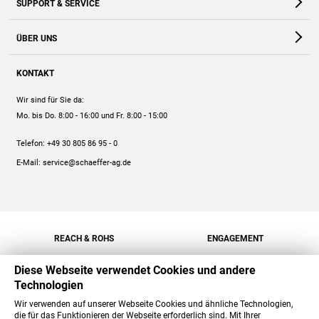
SUPPORT & SERVICE
Webshop
Kontakt
ÜBER UNS
FAQ
Unternehmen
Online-Hilfe
KONTAKT
Historie
Anleitungen
Wir sind für Sie da:
Engagement
Preise
Mo. bis Do. 8:00 - 16:00
und Fr. 8:00 - 15:00
Jobs
Mengenrabatt
Telefon:
+49 30 805 86 95 - 0
Versand
E-Mail:
service@schaeffer-ag.de
REACH & ROHS
ENGAGEMENT
Diese Webseite verwendet Cookies und andere
Technologien
Wir verwenden auf unserer Webseite Cookies und ähnliche Technologien,
die für das Funktionieren der Webseite erforderlich sind. Mit Ihrer