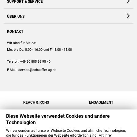
SUPPORT & SERVICE
Webshop
Kontakt
ÜBER UNS
FAQ
Unternehmen
Online-Hilfe
KONTAKT
Historie
Anleitungen
Wir sind für Sie da:
Engagement
Preise
Mo. bis Do. 8:00 - 16:00
und Fr. 8:00 - 15:00
Jobs
Mengenrabatt
Telefon:
+49 30 805 86 95 - 0
Versand
E-Mail:
service@schaeffer-ag.de
REACH & ROHS
ENGAGEMENT
Diese Webseite verwendet Cookies und andere
Technologien
Wir verwenden auf unserer Webseite Cookies und ähnliche Technologien,
die für das Funktionieren der Webseite erforderlich sind. Mit Ihrer