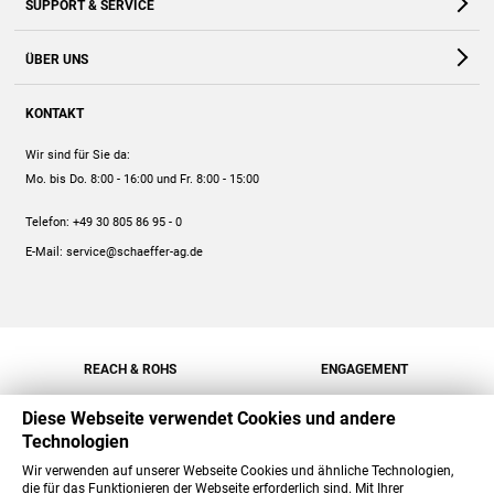
SUPPORT & SERVICE
Webshop
Kontakt
ÜBER UNS
FAQ
Unternehmen
Online-Hilfe
KONTAKT
Historie
Anleitungen
Wir sind für Sie da:
Engagement
Preise
Mo. bis Do. 8:00 - 16:00
und Fr. 8:00 - 15:00
Jobs
Mengenrabatt
Telefon:
+49 30 805 86 95 - 0
Versand
E-Mail:
service@schaeffer-ag.de
REACH & ROHS
ENGAGEMENT
Diese Webseite verwendet Cookies und andere
Technologien
Wir verwenden auf unserer Webseite Cookies und ähnliche Technologien,
die für das Funktionieren der Webseite erforderlich sind. Mit Ihrer