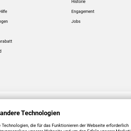
Historie
Gewindebolzen & -hülsen
Hilfe
Engagement
ungen
Jobs
rabatt
d
ENGAGEMENT
UNSERE NIEDE
 andere Technologien
Technologien, die für das Funktionieren der Webseite erforderlich