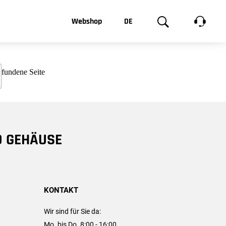
t, was Sie
Webshop
DE
te
Produktgalerie
EN
e
FR
chsen
D GEHÄUSE
KONTAKT
Wir sind für Sie da:
Mo. bis Do. 8:00 - 16:00