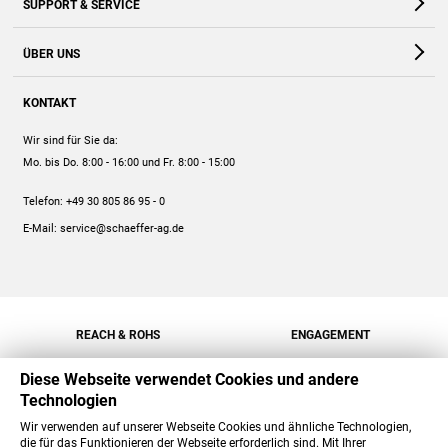
SUPPORT & SERVICE
Webshop
Kontakt
ÜBER UNS
FAQ
Unternehmen
Online-Hilfe
KONTAKT
Historie
Anleitungen
Wir sind für Sie da:
Engagement
Preise
Mo. bis Do. 8:00 - 16:00
und Fr. 8:00 - 15:00
Jobs
Mengenrabatt
Telefon:
+49 30 805 86 95 - 0
Versand
E-Mail:
service@schaeffer-ag.de
REACH & ROHS
ENGAGEMENT
Diese Webseite verwendet Cookies und andere
Technologien
Wir verwenden auf unserer Webseite Cookies und ähnliche Technologien,
die für das Funktionieren der Webseite erforderlich sind. Mit Ihrer