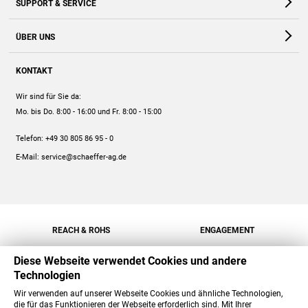
SUPPORT & SERVICE
Webshop
Kontakt
ÜBER UNS
FAQ
Unternehmen
Online-Hilfe
KONTAKT
Historie
Anleitungen
Wir sind für Sie da:
Engagement
Preise
Mo. bis Do. 8:00 - 16:00
und Fr. 8:00 - 15:00
Jobs
Mengenrabatt
Telefon:
+49 30 805 86 95 - 0
Versand
E-Mail:
service@schaeffer-ag.de
REACH & ROHS
ENGAGEMENT
Diese Webseite verwendet Cookies und andere
Technologien
Wir verwenden auf unserer Webseite Cookies und ähnliche Technologien,
die für das Funktionieren der Webseite erforderlich sind. Mit Ihrer