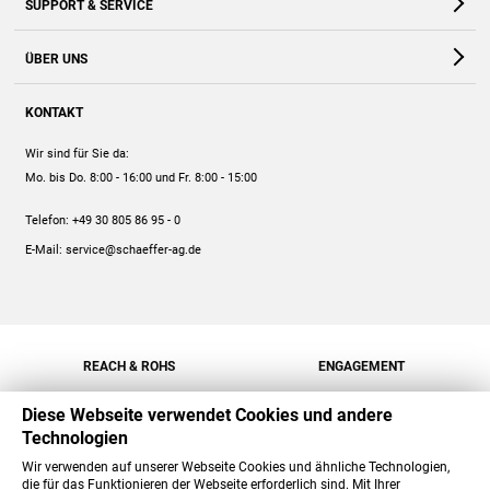
SUPPORT & SERVICE
Webshop
Kontakt
ÜBER UNS
FAQ
Unternehmen
Online-Hilfe
KONTAKT
Historie
Anleitungen
Wir sind für Sie da:
Engagement
Preise
Mo. bis Do. 8:00 - 16:00
und Fr. 8:00 - 15:00
Jobs
Mengenrabatt
Telefon:
+49 30 805 86 95 - 0
Versand
E-Mail:
service@schaeffer-ag.de
REACH & ROHS
ENGAGEMENT
Diese Webseite verwendet Cookies und andere
Technologien
Wir verwenden auf unserer Webseite Cookies und ähnliche Technologien,
die für das Funktionieren der Webseite erforderlich sind. Mit Ihrer