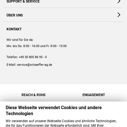
SUPPORT & SERVICE
Webshop
Kontakt
ÜBER UNS
FAQ
Unternehmen
Online-Hilfe
KONTAKT
Historie
Anleitungen
Wir sind für Sie da:
Engagement
Preise
Mo. bis Do. 8:00 - 16:00
und Fr. 8:00 - 15:00
Jobs
Mengenrabatt
Telefon:
+49 30 805 86 95 - 0
Versand
E-Mail:
service@schaeffer-ag.de
REACH & ROHS
ENGAGEMENT
Diese Webseite verwendet Cookies und andere
Technologien
Wir verwenden auf unserer Webseite Cookies und ähnliche Technologien,
die für das Funktionieren der Webseite erforderlich sind. Mit Ihrer