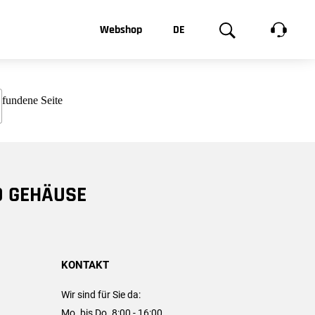
t, was Sie
Webshop
DE
te
Produktgalerie
EN
e
FR
chsen
D GEHÄUSE
KONTAKT
Wir sind für Sie da:
Mo. bis Do. 8:00 - 16:00