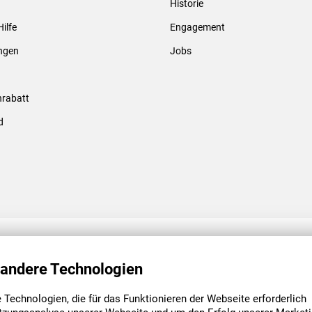
Historie
Gewindebolzen & -hülsen
Hilfe
Engagement
ungen
Jobs
rabatt
d
ENGAGEMENT
UNSERE NIEDE
 andere Technologien
Technologien, die für das Funktionieren der Webseite erforderlich