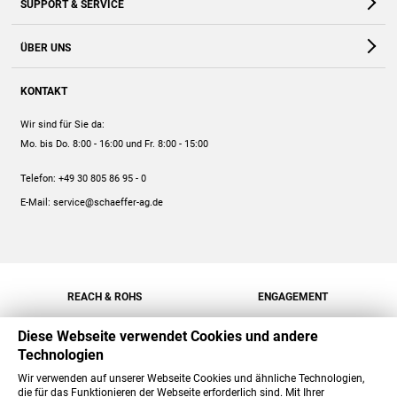
SUPPORT & SERVICE
Webshop
Kontakt
ÜBER UNS
FAQ
Unternehmen
Online-Hilfe
KONTAKT
Historie
Anleitungen
Wir sind für Sie da:
Engagement
Preise
Mo. bis Do. 8:00 - 16:00
und Fr. 8:00 - 15:00
Jobs
Mengenrabatt
Telefon:
+49 30 805 86 95 - 0
Versand
E-Mail:
service@schaeffer-ag.de
REACH & ROHS
ENGAGEMENT
Diese Webseite verwendet Cookies und andere
Technologien
Wir verwenden auf unserer Webseite Cookies und ähnliche Technologien,
die für das Funktionieren der Webseite erforderlich sind. Mit Ihrer