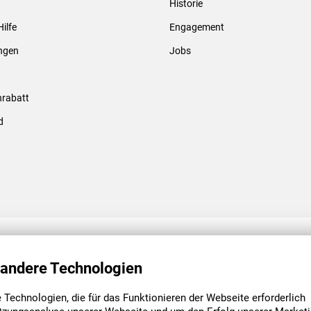
Historie
Gewindebolzen & -hülsen
Hilfe
Engagement
ungen
Jobs
rabatt
d
ENGAGEMENT
UNSERE NIEDE
 andere Technologien
Technologien, die für das Funktionieren der Webseite erforderlich