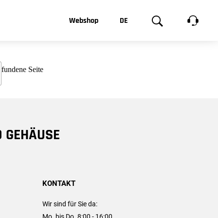
t, was Sie
Webshop
DE
te
Produktgalerie
EN
e
FR
chsen
D GEHÄUSE
KONTAKT
Wir sind für Sie da:
Mo. bis Do. 8:00 - 16:00