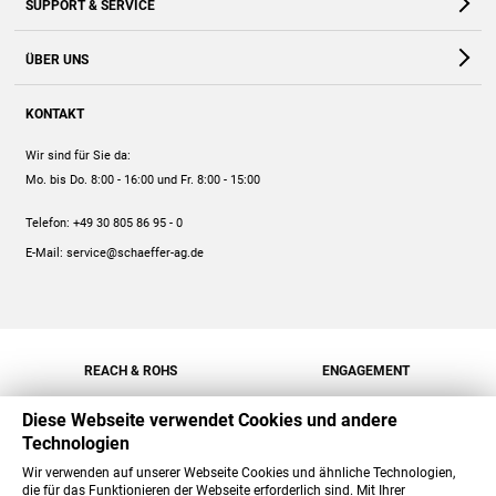
SUPPORT & SERVICE
Webshop
Kontakt
ÜBER UNS
FAQ
Unternehmen
Online-Hilfe
KONTAKT
Historie
Anleitungen
Wir sind für Sie da:
Engagement
Preise
Mo. bis Do. 8:00 - 16:00
und Fr. 8:00 - 15:00
Jobs
Mengenrabatt
Telefon:
+49 30 805 86 95 - 0
Versand
E-Mail:
service@schaeffer-ag.de
REACH & ROHS
ENGAGEMENT
Diese Webseite verwendet Cookies und andere
Technologien
Wir verwenden auf unserer Webseite Cookies und ähnliche Technologien,
die für das Funktionieren der Webseite erforderlich sind. Mit Ihrer