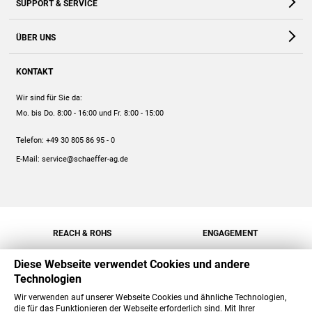
SUPPORT & SERVICE
Webshop
Kontakt
ÜBER UNS
FAQ
Unternehmen
Online-Hilfe
KONTAKT
Historie
Anleitungen
Wir sind für Sie da:
Engagement
Preise
Mo. bis Do. 8:00 - 16:00
und Fr. 8:00 - 15:00
Jobs
Mengenrabatt
Telefon:
+49 30 805 86 95 - 0
Versand
E-Mail:
service@schaeffer-ag.de
REACH & ROHS
ENGAGEMENT
Diese Webseite verwendet Cookies und andere
Technologien
Wir verwenden auf unserer Webseite Cookies und ähnliche Technologien,
die für das Funktionieren der Webseite erforderlich sind. Mit Ihrer