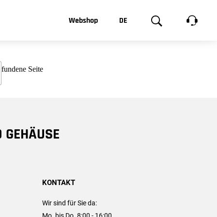
t, was Sie
Webshop
DE
te
Produktgalerie
EN
e
FR
chsen
D GEHÄUSE
KONTAKT
Wir sind für Sie da:
Mo. bis Do. 8:00 - 16:00