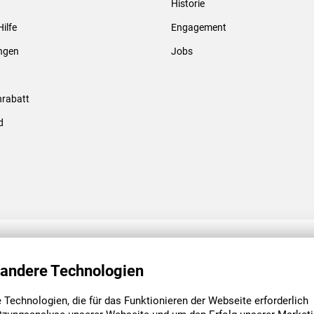
Historie
Gewindebolzen & -hülsen
Hilfe
Engagement
ungen
Jobs
rabatt
d
ENGAGEMENT
UNSERE NIEDE
 andere Technologien
Technologien, die für das Funktionieren der Webseite erforderlich