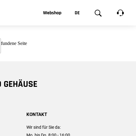
t, was Sie
Webshop
DE
te
Produktgalerie
EN
e
FR
chsen
D GEHÄUSE
KONTAKT
Wir sind für Sie da:
Mo. bis Do. 8:00 - 16:00