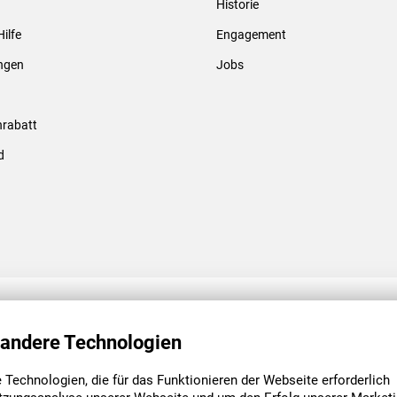
Historie
Gewindebolzen & -hülsen
Hilfe
Engagement
ungen
Jobs
rabatt
d
ENGAGEMENT
UNSERE NIEDE
 andere Technologien
Technologien, die für das Funktionieren der Webseite erforderlich