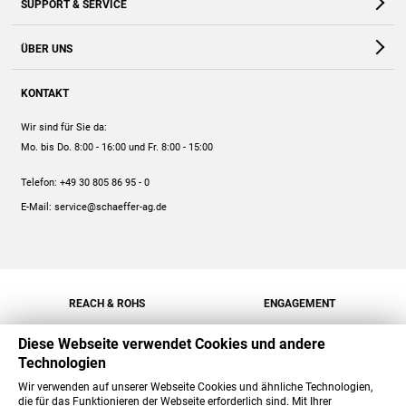
SUPPORT & SERVICE
Webshop
Kontakt
ÜBER UNS
FAQ
Unternehmen
Online-Hilfe
KONTAKT
Historie
Anleitungen
Wir sind für Sie da:
Engagement
Preise
Mo. bis Do. 8:00 - 16:00
und Fr. 8:00 - 15:00
Jobs
Mengenrabatt
Telefon:
+49 30 805 86 95 - 0
Versand
E-Mail:
service@schaeffer-ag.de
REACH & ROHS
ENGAGEMENT
Diese Webseite verwendet Cookies und andere
Technologien
Wir verwenden auf unserer Webseite Cookies und ähnliche Technologien,
die für das Funktionieren der Webseite erforderlich sind. Mit Ihrer