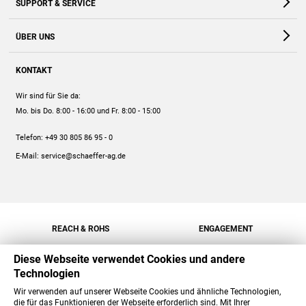
SUPPORT & SERVICE
Webshop
Kontakt
ÜBER UNS
FAQ
Unternehmen
Online-Hilfe
KONTAKT
Historie
Anleitungen
Wir sind für Sie da:
Engagement
Preise
Mo. bis Do. 8:00 - 16:00
und Fr. 8:00 - 15:00
Jobs
Mengenrabatt
Telefon:
+49 30 805 86 95 - 0
Versand
E-Mail:
service@schaeffer-ag.de
REACH & ROHS
ENGAGEMENT
Diese Webseite verwendet Cookies und andere
Technologien
Wir verwenden auf unserer Webseite Cookies und ähnliche Technologien,
die für das Funktionieren der Webseite erforderlich sind. Mit Ihrer